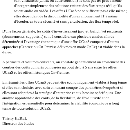
sont virtualisés (Citrix ou autre solution) ne sont pas les plus à même
d'intégrer simplement des solutions traitant des flux temps réel, qu'ils
soient audio ou vidéo. Les offres UCaaS ne se suffisent pas à elle-même ;
elles dépendent de la disponibilité d'un environnement IT à même
d'écouler, en toute sécurité et sans perturbation, des flux temps réel.
D'une façon générale, les coûts d'investissement (projet, build...) et récurrents
(abonnements, supports...) sont à considérer sur plusieurs années afin de
déterminée si l'avantage économique d'une offre UCaaS comparé à d'autres
approches (Centrex ou On-Premise délivrées en mode OpEx) est viable dans la
durée.
À périmètre et volumes constants, on constate généralement un croisement des
courbes des coûts cumulés comparées au bout de 3 à 5 ans entre les offres
UCaaS et les offres historiques On-Premise.
En résumé, les offres UCaaS peuvent être économiquement viables à long terme
si elles sont choisies avec soin en tenant compte des paramètres évoqués et si
elles sont adaptées à la stratégie d'entreprise et aux besoins spécifiques. Une
analyse approfondie des coûts, de la flexibilité, de l'évolutivité et de
l'intégration est essentielle pour déterminer la viabilité économique à long
terme de toute solution UCaaS.
Thierry HEREL
Directeur des études