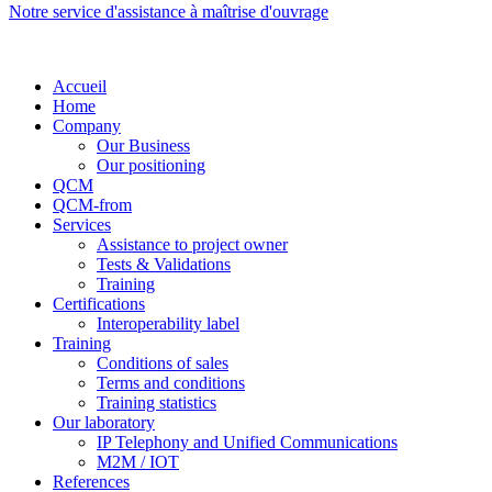
Notre service d'assistance à maîtrise d'ouvrage
Accueil
Home
Company
Our Business
Our positioning
QCM
QCM-from
Services
Assistance to project owner
Tests & Validations
Training
Certifications
Interoperability label
Training
Conditions of sales
Terms and conditions
Training statistics
Our laboratory
IP Telephony and Unified Communications
M2M / IOT
References