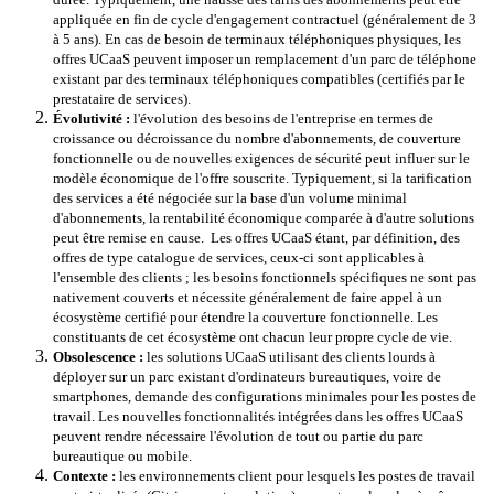
appliquée en fin de cycle d'engagement contractuel (généralement de 3
à 5 ans). En cas de besoin de terminaux téléphoniques physiques, les
offres UCaaS peuvent imposer un remplacement d'un parc de téléphone
existant par des terminaux téléphoniques compatibles (certifiés par le
prestataire de services).
Évolutivité :
l'évolution des besoins de l'entreprise en termes de
croissance ou décroissance du nombre d'abonnements, de couverture
fonctionnelle ou de nouvelles exigences de sécurité peut influer sur le
modèle économique de l'offre souscrite. Typiquement, si la tarification
des services a été négociée sur la base d'un volume minimal
d'abonnements, la rentabilité économique comparée à d'autre solutions
peut être remise en cause. Les offres UCaaS étant, par définition, des
offres de type catalogue de services, ceux-ci sont applicables à
l'ensemble des clients ; les besoins fonctionnels spécifiques ne sont pas
nativement couverts et nécessite généralement de faire appel à un
écosystème certifié pour étendre la couverture fonctionnelle. Les
constituants de cet écosystème ont chacun leur propre cycle de vie.
Obsolescence :
les solutions UCaaS utilisant des clients lourds à
déployer sur un parc existant d'ordinateurs bureautiques, voire de
smartphones, demande des configurations minimales pour les postes de
travail. Les nouvelles fonctionnalités intégrées dans les offres UCaaS
peuvent rendre nécessaire l'évolution de tout ou partie du parc
bureautique ou mobile.
Contexte :
les environnements client pour lesquels les postes de travail