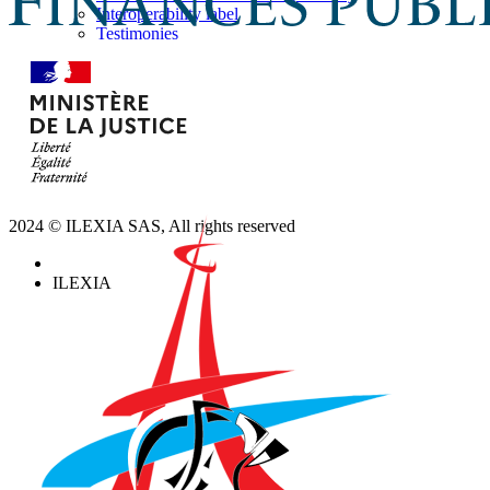
Interoperability label
Testimonies
News
Brochures
Press
News by Ilexia
Contact us
Meet us
Terms and conditions
2024 © ILEXIA SAS, All rights reserved
ILEXIA