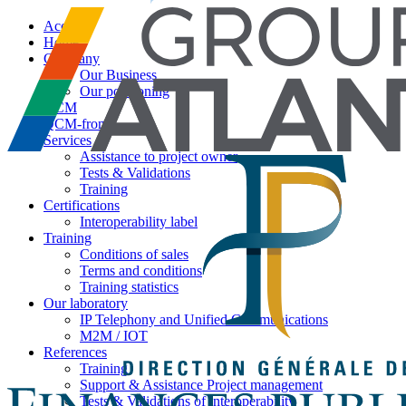
Accueil
Home
Company
Our Business
Our positioning
QCM
QCM-from
Services
Assistance to project owner
Tests & Validations
Training
Certifications
Interoperability label
Training
Conditions of sales
Terms and conditions
Training statistics
Our laboratory
IP Telephony and Unified Communications
M2M / IOT
References
Training
Support & Assistance Project management
Tests & Validations of interoperability