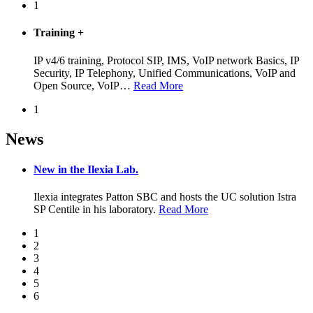
1
Training
+
IP v4/6 training, Protocol SIP, IMS, VoIP network Basics, IP
Security, IP Telephony, Unified Communications, VoIP and
Open Source, VoIP
…
Read More
1
News
New in the Ilexia Lab.
Ilexia integrates Patton SBC and hosts the UC solution Istra
SP Centile in his laboratory.
Read More
1
2
3
4
5
6